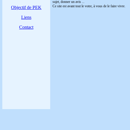
sujet, donner un
avis
...
Ce site est avant tout le votre, à vous de le faire vivre.
Objectif de PEK
Liens
Contact