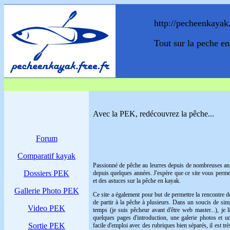
http://pecheenkayak.
Tout sur la
peche en
Avec la PEK, redécouvrez la pêche...
Forum
Comparatif kayak
Passionné de
pêche au leurres
depuis de nombreuses an
Dossiers PEK
depuis quelques années. J'espère que ce site vous perme
et des astuces sur la pêche en kayak.
Gallerie Photo PEK
Ce site a également pour but de permettre la rencontre 
de partir à la pêche à plusieurs. Dans un soucis de sim
Video PEK
temps (je suis pêcheur avant d'être web master...), je l
quelques pages d'introduction, une galerie photos et 
Sortie PEK
facile d'emploi avec des rubriques bien séparés, il est très