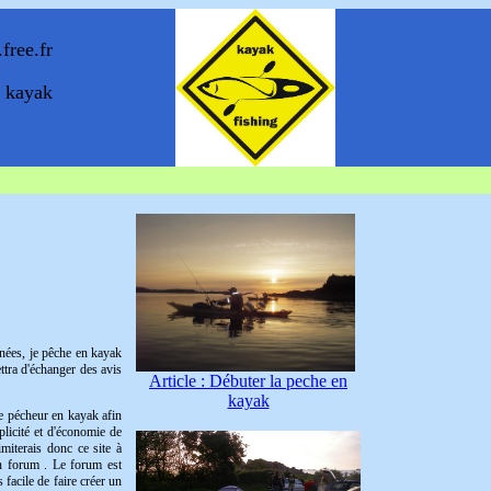
free.fr
 kayak
nées, je
pêche
en kayak
ttra d'échanger des avis
Article : Débuter la peche en
kayak
de pécheur en kayak afin
plicité et d'économie de
imiterais donc ce site à
un
forum
. Le forum est
 facile de faire créer un