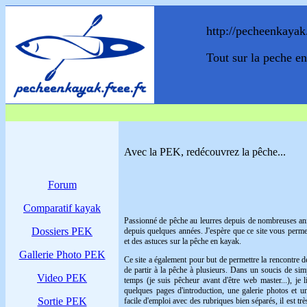
http://pecheenkayak.
Tout sur la
peche en
Avec la PEK, redécouvrez la pêche...
Forum
Comparatif kayak
Passionné de
pêche au leurres
depuis de nombreuses an
Dossiers PEK
depuis quelques années. J'espère que ce site vous perme
et des astuces sur la pêche en kayak.
Gallerie Photo PEK
Ce site a également pour but de permettre la rencontre 
de partir à la pêche à plusieurs. Dans un soucis de sim
Video PEK
temps (je suis pêcheur avant d'être web master...), je l
quelques pages d'introduction, une galerie photos et 
Sortie PEK
facile d'emploi avec des rubriques bien séparés, il est très