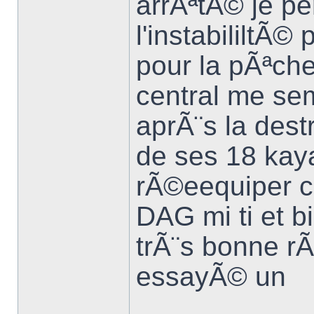
arrÃªtÃ© je p
l'instabililtÃ© 
pour la pÃªche
central me se
aprÃ¨s la dest
de ses 18 kay
rÃ©eequiper 
DAG mi ti et 
trÃ¨s bonne rÃ
essayÃ© un