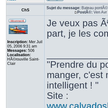
Sujet du message:
Bateau pontÃ©
ChS
PostÃ©:
Ven Avr 
Je veux pas Ã
part, je les c
Inscription:
Mer Juil
05, 2006 9:31 am
Messages:
506
___________
Localisation:
HÃ©rouville Saint-
"Prendre du po
Clair
manger, c'est 
intelligent ! "
Site :
www.calvados