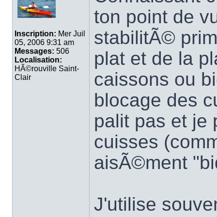
ton point de v
stabilitÃ© pr
Inscription:
Mer Juil
05, 2006 9:31 am
Messages:
506
plat et de la p
Localisation:
HÃ©rouville Saint-
caissons ou b
Clair
blocage des c
palit pas et j
cuisses (comme
aisÃ©ment "bi
J'utilise souv