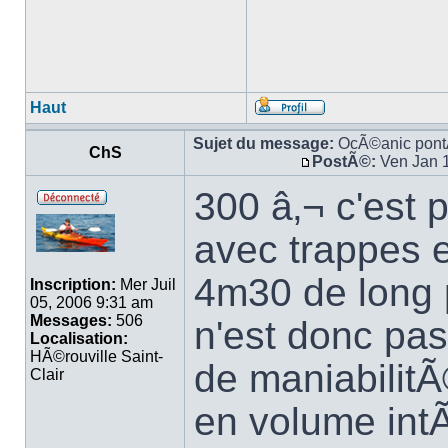
Haut
Sujet du message:
OcÃ©anic pon
ChS
PostÃ©:
Ven Jan 
300 â‚¬ c'est 
avec trappes e
4m30 de long p
Inscription:
Mer Juil
05, 2006 9:31 am
Messages:
506
n'est donc pas
Localisation:
HÃ©rouville Saint-
de maniabilitÃ
Clair
en volume intÃ©