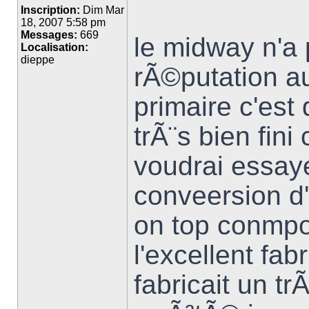
Inscription:
Dim Mar
18, 2007 5:58 pm
Messages:
669
le midway n'a 
Localisation:
dieppe
rÃ©putation au
primaire c'es
trÃ¨s bien fini
voudrai essaye
conveersion d
on top conmpor
l'excellent fab
fabricait un tr