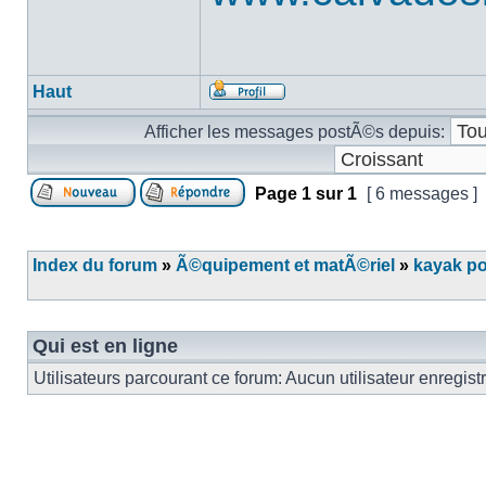
Haut
Afficher les messages postÃ©s depuis:
Page
1
sur
1
[ 6 messages ]
Index du forum
»
Ã©quipement et matÃ©riel
»
kayak p
Qui est en ligne
Utilisateurs parcourant ce forum: Aucun utilisateur enregist