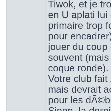
Tiwok, et je t
en U aplati lu
primaire trop f
pour encadrer)
jouer du coup 
souvent (mais
coque ronde).
Votre club fai
mais devrait 
pour les dÃ©bu
Sinon, la dern