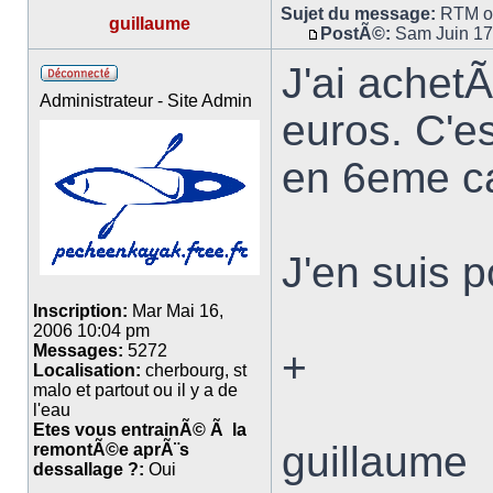
Sujet du message:
RTM o
guillaume
PostÃ©:
Sam Juin 17
J'ai achet
Administrateur - Site Admin
euros. C'
en 6eme c
J'en suis p
Inscription:
Mar Mai 16,
2006 10:04 pm
Messages:
5272
+
Localisation:
cherbourg, st
malo et partout ou il y a de
l'eau
Etes vous entrainÃ© Ã la
guillaume
remontÃ©e aprÃ¨s
dessallage ?:
Oui