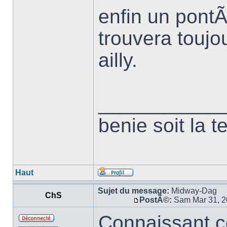
enfin un pont
trouvera toujo
ailly.
___________
benie soit la t
Haut
Sujet du message:
Midway-Dag
ChS
PostÃ©:
Sam Mar 31, 2
Connaissant c