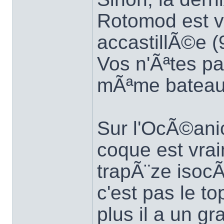
Rotomod est v
accastillÃ©e (
Vos n'Ãªtes pa
mÃªme bateau 
Sur l'OcÃ©anic
coque est vrai
trapÃ¨ze isocÃ¨
c'est pas le to
plus il a un g