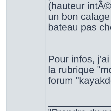
(hauteur intÃ©
un bon calage 
bateau pas ch
Pour infos, j'
la rubrique "m
forum "kayakde
___________