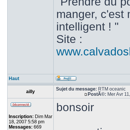
"Prendre du po
manger, c'est 
intelligent ! "
Site :
www.calvados
Haut
Sujet du message:
RTM oceanic
ailly
PostÃ©:
Mer Avr 11
bonsoir
Inscription:
Dim Mar
18, 2007 5:58 pm
Messages:
669