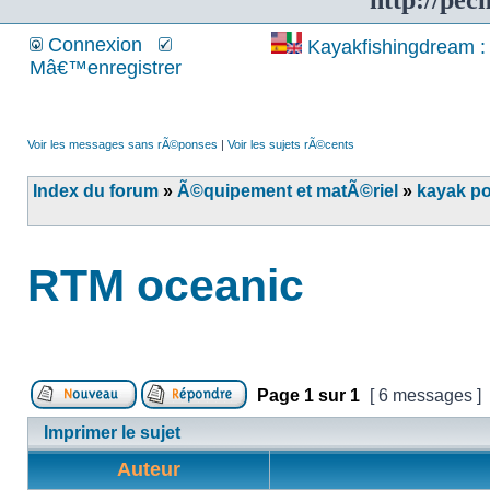
http://pec
Connexion
Kayakfishingdream : 
Mâ€™enregistrer
Voir les messages sans rÃ©ponses
|
Voir les sujets rÃ©cents
Index du forum
»
Ã©quipement et matÃ©riel
»
kayak p
RTM oceanic
Page
1
sur
1
[ 6 messages ]
Imprimer le sujet
Auteur