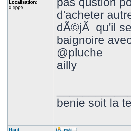
pas qustion po
Localisation:
dieppe
d'acheter aut
dÃ©jÃ qu'il s
baignoire ave
@pluche
ailly
___________
benie soit la t
Haut