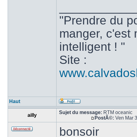
___________
"Prendre du po
manger, c'est 
intelligent ! "
Site :
www.calvados
Haut
Sujet du message:
RTM oceanic
ailly
PostÃ©:
Ven Mar 3
bonsoir