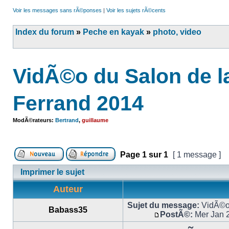
Voir les messages sans rÃ©ponses
|
Voir les sujets rÃ©cents
Index du forum
»
Peche en kayak
»
photo, video
VidÃ©o du Salon de l
Ferrand 2014
ModÃ©rateurs:
Bertrand
,
guillaume
Page
1
sur
1
[ 1 message ]
Imprimer le sujet
Auteur
Sujet du message:
VidÃ©o 
Babass35
PostÃ©:
Mer Jan 