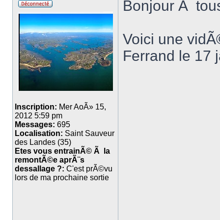
Bonjour Ã tou
Voici une vidÃ
Ferrand le 17 
Inscription:
Mer AoÃ» 15,
2012 5:59 pm
Messages:
695
Localisation:
Saint Sauveur
des Landes (35)
Etes vous entrainÃ© Ã la
remontÃ©e aprÃ¨s
dessallage ?:
C'est prÃ©vu
lors de ma prochaine sortie