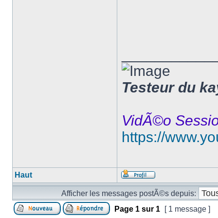
___________
Testeur du k
VidÃ©o Sessi
https://www.y
Haut
Afficher les messages postÃ©s depuis:
Page
1
sur
1
[ 1 message ]