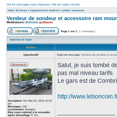
Voir les messages sans réponses
|
Voir les sujets récents
Index du forum
»
équipement et matériel
»
petites annonces
Vendeur de sondeur et accessoire ram moun
Modérateurs:
Bertrand
,
guillaume
Page
1
sur
1
[ 1 message ]
Imprimer le sujet
Auteur
lepeckeu29
Sujet du message:
Vendeur de sondeur et access
Salut, je suis tombé d
pas mal niveau tarifs
Le gars est de Combri
http://www.leboncoin.
Inscription:
Ven Mai 23, 2014 11:02
am
Messages:
162
Localisation:
Quimper
_________________
Etes vous entrainé à la remontée
après dessallage ?:
Oui