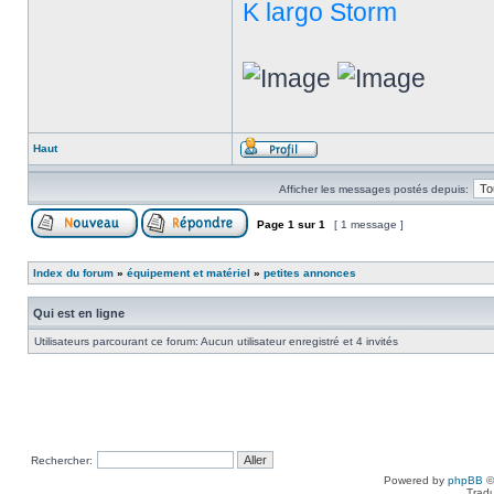
K largo Storm
Haut
Afficher les messages postés depuis:
Page
1
sur
1
[ 1 message ]
Index du forum
»
équipement et matériel
»
petites annonces
Qui est en ligne
Utilisateurs parcourant ce forum: Aucun utilisateur enregistré et 4 invités
Rechercher:
Powered by
phpBB
©
Tradu