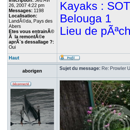
Inscription:
Jeu Avr
Kayaks : SOT 
26, 2007 4:22 pm
Messages:
1198
Belouga 1
Localisation:
LandÃ©da, Pays des
Abers
Lieu de pÃª
Etes vous entrainÃ©
Ã la remontÃ©e
aprÃ¨s dessallage ?:
Oui
Haut
Sujet du message:
Re: Prowler U
aborigen