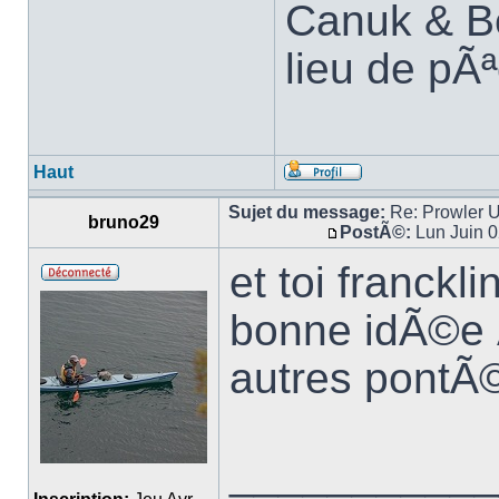
Canuk & B
lieu de pÃª
Haut
Sujet du message:
Re: Prowler U
bruno29
PostÃ©:
Lun Juin 0
et toi franckl
bonne idÃ©e Ã
autres pontÃ©
___________