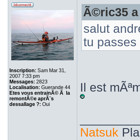
Ã©ric35 a
salut andr
tu passes
Inscription:
Sam Mar 31,
2007 7:33 pm
Messages:
2823
Il est mÃª
Localisation:
Guerande 44
Etes vous entrainÃ© Ã la
remontÃ©e aprÃ¨s
dessallage ?:
Oui
________
Natsuk
Pla