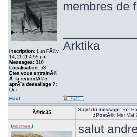
membres de 
___________
Arktika
Inscription:
Lun FÃ©v
14, 2011 4:55 pm
Messages:
310
Localisation:
53
Etes vous entrainÃ©
Ã la remontÃ©e
aprÃ¨s dessallage ?:
Oui
Haut
Sujet du message:
Re: Pro
Ã©ric35
PostÃ©:
Mer Mai 
salut andre