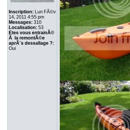
Inscription:
Lun FÃ©v
14, 2011 4:55 pm
Messages:
310
Localisation:
53
Etes vous entrainÃ©
Ã la remontÃ©e
aprÃ¨s dessallage ?:
Oui