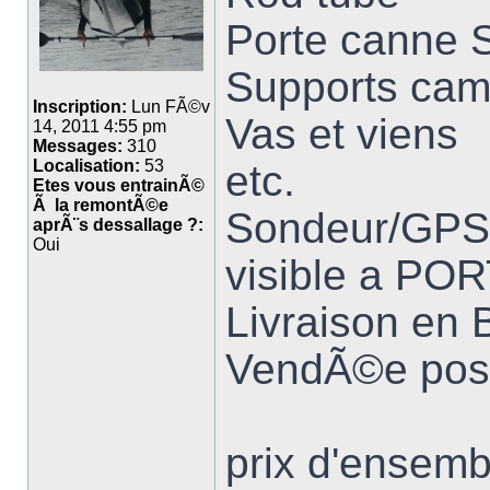
Porte canne
Supports cam
Inscription:
Lun FÃ©v
Vas et viens
14, 2011 4:55 pm
Messages:
310
Localisation:
53
etc.
Etes vous entrainÃ©
Ã la remontÃ©e
Sondeur/GPS 
aprÃ¨s dessallage ?:
Oui
visible a PO
Livraison en 
VendÃ©e pos
prix d'ensem