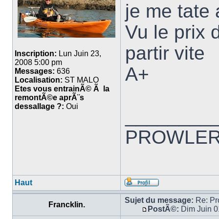
je me tate
Vu le prix
partir vite
Inscription:
Lun Juin 23,
2008 5:00 pm
A+
Messages:
636
Localisation:
ST MALO
Etes vous entrainÃ© Ã la
remontÃ©e aprÃ¨s
dessallage ?:
Oui
________
PROWLER 
Haut
Sujet du message:
Re: Pro
Francklin.
PostÃ©:
Dim Juin 0