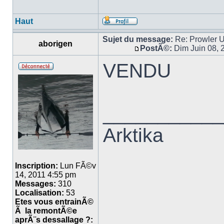
Haut
Sujet du message:
Re: Prowler U
aborigen
PostÃ©:
Dim Juin 08, 
VENDU
___________
Arktika
Inscription:
Lun FÃ©v
14, 2011 4:55 pm
Messages:
310
Localisation:
53
Etes vous entrainÃ©
Ã la remontÃ©e
aprÃ¨s dessallage ?: