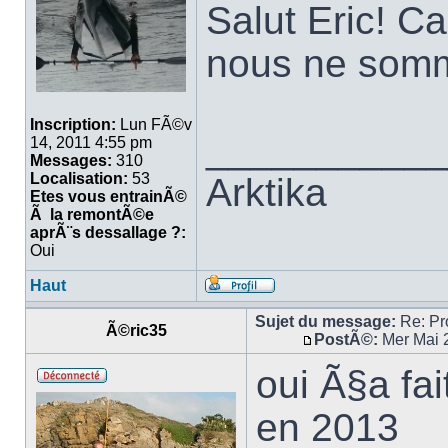
Salut Eric! C
nous ne somm
Inscription:
Lun FÃ©v
___________
14, 2011 4:55 pm
Messages:
310
Localisation:
53
Arktika
Etes vous entrainÃ©
Ã la remontÃ©e
aprÃ¨s dessallage ?:
Oui
Haut
Sujet du message:
Re: Pro
Ã©ric35
PostÃ©:
Mer Mai 
oui Ã§a fa
en 2013