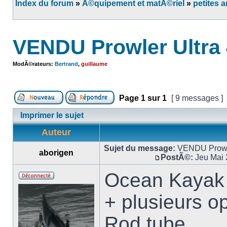
Index du forum
»
Ã©quipement et matÃ©riel
»
petites 
VENDU Prowler Ultra 
ModÃ©rateurs:
Bertrand
,
guillaume
Page
1
sur
1
[ 9 messages ]
Imprimer le sujet
Auteur
Sujet du message:
VENDU Prowler
aborigen
PostÃ©:
Jeu Mai 
Ocean Kayak 
+ plusieurs op
Rod tube