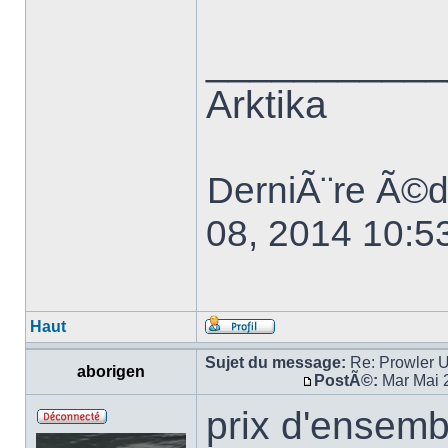
___________
Arktika
DerniÃ¨re Ã©d
08, 2014 10:53
Haut
Sujet du message:
Re: Prowler U
aborigen
PostÃ©:
Mar Mai 
prix d'ensemb