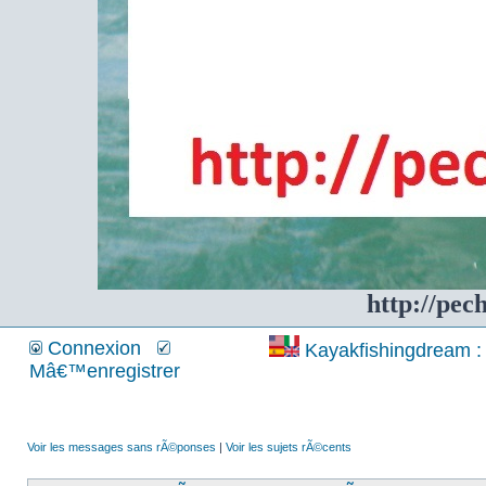
http://pec
Connexion
Kayakfishingdream : 
Mâ€™enregistrer
Voir les messages sans rÃ©ponses
|
Voir les sujets rÃ©cents