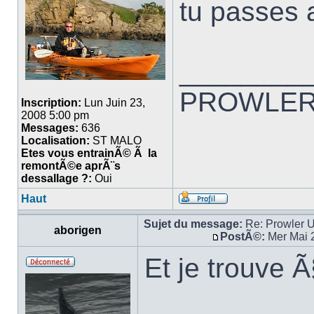
tu passes
________
PROWLER 
Inscription:
Lun Juin 23,
2008 5:00 pm
Messages:
636
Localisation:
ST MALO
Etes vous entrainÃ© Ã la
remontÃ©e aprÃ¨s
dessallage ?:
Oui
Haut
Sujet du message:
Re: Prowler U
aborigen
PostÃ©:
Mer Mai 
Et je trouve Ã