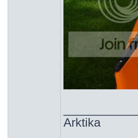
___________
Arktika