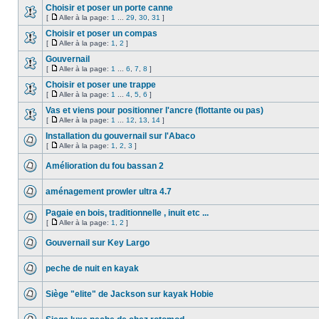
Choisir et poser un porte canne
[
Aller à la page:
1
...
29
,
30
,
31
]
Choisir et poser un compas
[
Aller à la page:
1
,
2
]
Gouvernail
[
Aller à la page:
1
...
6
,
7
,
8
]
Choisir et poser une trappe
[
Aller à la page:
1
...
4
,
5
,
6
]
Vas et viens pour positionner l'ancre (flottante ou pas)
[
Aller à la page:
1
...
12
,
13
,
14
]
Installation du gouvernail sur l'Abaco
[
Aller à la page:
1
,
2
,
3
]
Amélioration du fou bassan 2
aménagement prowler ultra 4.7
Pagaie en bois, traditionnelle , inuit etc ...
[
Aller à la page:
1
,
2
]
Gouvernail sur Key Largo
peche de nuit en kayak
Siège "elite" de Jackson sur kayak Hobie