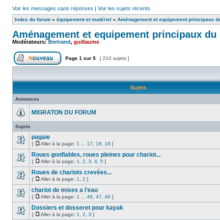
Voir les messages sans réponses
|
Voir les sujets récents
Index du forum
»
équipement et matériel
»
Aménagement et equipement principaux d
Aménagement et equipement principaux du
Modérateurs:
Bertrand
,
guillaume
Page
1
sur
5
[ 210 sujets ]
Sujets
Annonces
MIGRATON DU FORUM
Sujets
pagaie
[
Aller à la page:
1
...
17
,
18
,
19
]
Roues gonflables, roues pleines pour chariot...
[
Aller à la page:
1
,
2
,
3
,
4
,
5
]
Roues de chariots crevées...
[
Aller à la page:
1
,
2
]
chariot de mises a l'eau
[
Aller à la page:
1
...
46
,
47
,
48
]
Dossiers et dosseret pour kayak
[
Aller à la page:
1
,
2
,
3
]