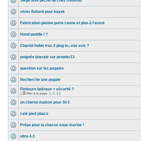
Siege luxe peche de chez rotomod
vivier flottant pour kayak
Fabrication platine porte canne et plus à l'avant
Hand paddle ! ?
Chariot hobie trax 2 plug in...vos avis ?
poignée laterale sur prowler13
question sur les pagaies
Recherche une pagaie
Flotteurs latéraux = sécurité ?
[
Aller à la page:
1
,
2
,
3
]
un chariot maison pour 30 €
cale pied abaco
Prépa pour la chasse sous-marine !
ultra 4.3