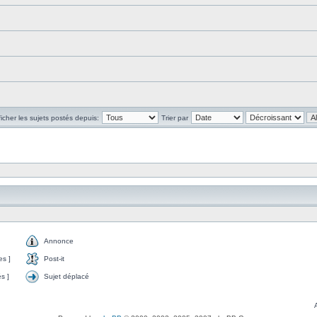
ficher les sujets postés depuis:
Trier par
Annonce
s ]
Post-it
s ]
Sujet déplacé
A