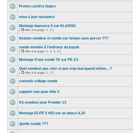
Promo caméra Gopro
mise à jour navionics
Montage lowrance 5 sur KLARGO
[
Aller à la page:
1
,
2
]
fixation sondeur et sonde sur tempo sans percer ???
sonde montée à l'intérieur du kayak
[
Aller à la page:
1
,
2
,
3
,
4
]
Montage d'une sonde TA sur PE 4.5
Quel sondeur pas cher et pas trop mal quand même... ?
[
Aller à la page:
1
,
2
]
conseils collage sonde
support ram pour élite 5
Kit sondeur pour Prowler 13
Montage ELITE 5 HDI sur un abaco 4.20
Quelle sonde ???