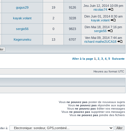
Jeu Juin 12, 2014 10:09 pm
gugus29
19
9126
nicolas74
Dim Juin 01, 2014 8:30 am
kayak.volant
2
3228
kayak.volant
Dim Mai 18, 2014 7:16 pm
sergio56
0
9823
sergio56
Ven Mai 09, 2014 7:44 am
Kegeruneku
13
6707
richard mathe2UCA18
Aller à la page
1
,
2
,
3
,
4
,
5
Suivante
Heures au format UTC
Vous
ne pouvez pas
poster de nouveaux sujets
Vous
ne pouvez pas
répondre aux sujets
Vous
ne pouvez pas
éditer vos messages
Vous
ne pouvez pas
supprimer vos messages
Vous
ne pouvez pas
joindre des fichiers
ller à: