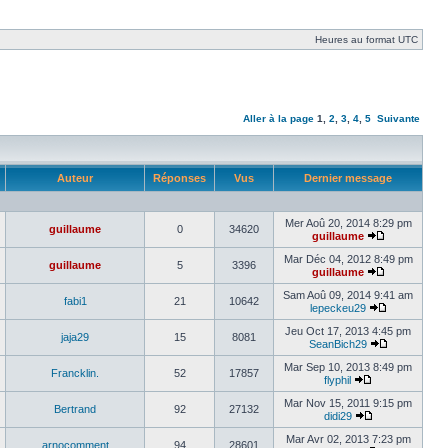
Heures au format UTC
Aller à la page
1
,
2
,
3
,
4
,
5
Suivante
Auteur
Réponses
Vus
Dernier message
Mer Aoû 20, 2014 8:29 pm
guillaume
0
34620
guillaume
Mar Déc 04, 2012 8:49 pm
guillaume
5
3396
guillaume
Sam Aoû 09, 2014 9:41 am
fabi1
21
10642
lepeckeu29
Jeu Oct 17, 2013 4:45 pm
jaja29
15
8081
SeanBich29
Mar Sep 10, 2013 8:49 pm
Francklin.
52
17857
flyphil
Mar Nov 15, 2011 9:15 pm
Bertrand
92
27132
didi29
Mar Avr 02, 2013 7:23 pm
arnocomment
94
28601