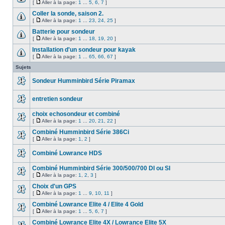
[
Aller à la page:
1
...
5
,
6
,
7
]
Coller la sonde, saison 2.
[
Aller à la page:
1
...
23
,
24
,
25
]
Batterie pour sondeur
[
Aller à la page:
1
...
18
,
19
,
20
]
Installation d'un sondeur pour kayak
[
Aller à la page:
1
...
65
,
66
,
67
]
Sujets
Sondeur Humminbird Série Piramax
entretien sondeur
choix echosondeur et combiné
[
Aller à la page:
1
...
20
,
21
,
22
]
Combiné Humminbird Série 386Ci
[
Aller à la page:
1
,
2
]
Combiné Lowrance HDS
Combiné Humminbird Série 300/500/700 DI ou SI
[
Aller à la page:
1
,
2
,
3
]
Choix d'un GPS
[
Aller à la page:
1
...
9
,
10
,
11
]
Combiné Lowrance Elite 4 / Elite 4 Gold
[
Aller à la page:
1
...
5
,
6
,
7
]
Combiné Lowrance Elite 4X / Lowrance Elite 5X