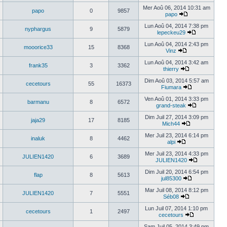
Mer Aoû 06, 2014 10:31 am
papo
0
9857
papo
Lun Aoû 04, 2014 7:38 pm
nyphargus
9
5879
lepeckeu29
Lun Aoû 04, 2014 2:43 pm
mooorice33
15
8368
Vinz
Lun Aoû 04, 2014 3:42 am
frank35
3
3362
thierry
Dim Aoû 03, 2014 5:57 am
cecetours
55
16373
Fiumara
Ven Aoû 01, 2014 3:33 pm
barmanu
8
6572
grand-steak
Dim Juil 27, 2014 3:09 pm
jaja29
17
8185
Mich44
Mer Juil 23, 2014 6:14 pm
inaluk
8
4462
alpi
Mer Juil 23, 2014 4:33 pm
JULIEN1420
6
3689
JULIEN1420
Dim Juil 20, 2014 6:54 pm
flap
8
5613
jul85300
Mar Juil 08, 2014 8:12 pm
JULIEN1420
7
5551
Séb08
Lun Juil 07, 2014 1:10 pm
cecetours
1
2497
cecetours
Sam Juil 05, 2014 3:49 pm