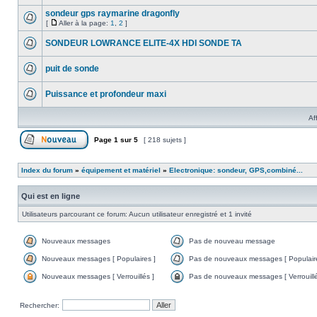
sondeur gps raymarine dragonfly
[
Aller à la page:
1
,
2
]
SONDEUR LOWRANCE ELITE-4X HDI SONDE TA
puit de sonde
Puissance et profondeur maxi
Af
Page
1
sur
5
[ 218 sujets ]
Index du forum
»
équipement et matériel
»
Electronique: sondeur, GPS,combiné...
Qui est en ligne
Utilisateurs parcourant ce forum: Aucun utilisateur enregistré et 1 invité
Nouveaux messages
Pas de nouveau message
Nouveaux messages [ Populaires ]
Pas de nouveaux messages [ Populaire
Nouveaux messages [ Verrouillés ]
Pas de nouveaux messages [ Verrouillé
Rechercher: