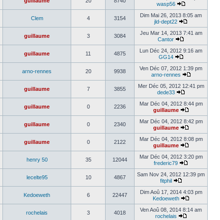
guillaume
20
8740
wasp56
Dim Mai 26, 2013 8:05 am
Clem
4
3154
jld-dept22
Jeu Mar 14, 2013 7:41 am
guillaume
3
3084
Cantor
Lun Déc 24, 2012 9:16 am
guillaume
11
4875
GG14
Ven Déc 07, 2012 1:39 pm
arno-rennes
20
9938
arno-rennes
Mer Déc 05, 2012 12:41 pm
guillaume
7
3855
dede33
Mar Déc 04, 2012 8:44 pm
guillaume
0
2236
guillaume
Mar Déc 04, 2012 8:42 pm
guillaume
0
2340
guillaume
Mar Déc 04, 2012 8:08 pm
guillaume
0
2122
guillaume
Mar Déc 04, 2012 3:20 pm
henry 50
35
12044
frederic79
Sam Nov 24, 2012 12:39 pm
lecelte95
10
4867
fitphil
Dim Aoû 17, 2014 4:03 pm
Kedoeweth
6
22447
Kedoeweth
Ven Aoû 08, 2014 8:14 am
rochelais
3
4018
rochelais