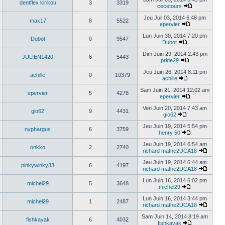
dentflex kirikou
3
3319
cecetours
Jeu Juil 03, 2014 6:48 pm
max17
8
5522
epervier
Lun Juin 30, 2014 7:20 pm
Dubot
0
9547
Dubot
Dim Juin 29, 2014 2:43 pm
JULIEN1420
6
5443
pride29
Jeu Juin 26, 2014 8:11 pm
achille
0
10379
achille
Sam Juin 21, 2014 12:02 am
epervier
5
4278
epervier
Ven Juin 20, 2014 7:43 am
gio62
9
4431
gio62
Jeu Juin 19, 2014 5:54 pm
nyphargus
6
3759
henry 50
Jeu Juin 19, 2014 6:54 am
onkko
2
2740
richard mathe2UCA18
Jeu Juin 19, 2014 6:44 am
pinkywinky33
6
4197
richard mathe2UCA18
Lun Juin 16, 2014 6:02 pm
michel29
5
3648
michel29
Lun Juin 16, 2014 3:44 pm
michel29
1
2487
richard mathe2UCA18
Sam Juin 14, 2014 8:19 am
fishkayak
6
4032
fishkayak