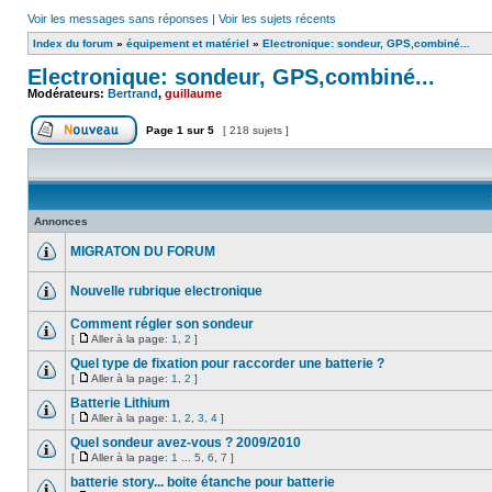
Voir les messages sans réponses
|
Voir les sujets récents
Index du forum
»
équipement et matériel
»
Electronique: sondeur, GPS,combiné...
Electronique: sondeur, GPS,combiné...
Modérateurs:
Bertrand
,
guillaume
Page
1
sur
5
[ 218 sujets ]
Annonces
MIGRATON DU FORUM
Nouvelle rubrique electronique
Comment régler son sondeur
[
Aller à la page:
1
,
2
]
Quel type de fixation pour raccorder une batterie ?
[
Aller à la page:
1
,
2
]
Batterie Lithium
[
Aller à la page:
1
,
2
,
3
,
4
]
Quel sondeur avez-vous ? 2009/2010
[
Aller à la page:
1
...
5
,
6
,
7
]
batterie story... boite étanche pour batterie