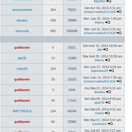
Macfish
Ven Avr 04, 2014 4:11 pm
arnocomment
364
75031
richard mathe2UCA18
Mer Juin 25, 2014 7:46 pm
doudou
296
78099
thierry
Mer Juil 16, 2014 3:31 pm
marsouin
992
185099
richard mathe2UCA18
Dim Aoû 10, 2014 10:05 am
guillaume
6
5332
alpi
Mar Aoû 05, 2014 10:30 am
jojo35
13
11080
thierry
Ven Juin 27, 2014 5:09 am
seby56
324
74329
lepeckeu29
Sam Juin 14, 2014 7:35 am
guillaume
25
11522
richard mathe2UCA18
Jeu Mai 22, 2014 5:31 am
guillaume
3
4340
doudou
Ven Mai 09, 2014 8:00 pm
guillaume
43
17141
ppte76
Ven Mai 09, 2014 9:31 am
MATTHIOUX
154
40246
Dubot
Mer Mai 07, 2014 5:47 am
guillaume
90
23960
cecetours
Jeu Juil 04, 2013 3:27 pm