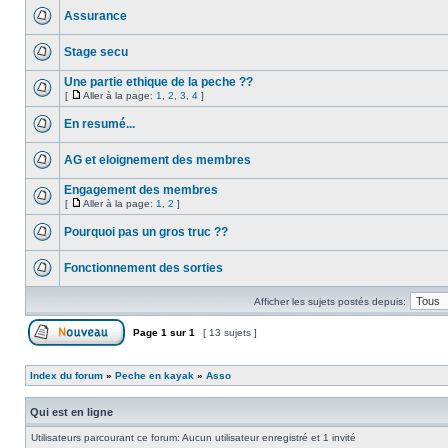
Assurance
Stage secu
Une partie ethique de la peche ??
[
Aller à la page:
1
,
2
,
3
,
4
]
En resumé...
AG et eloignement des membres
Engagement des membres
[
Aller à la page:
1
,
2
]
Pourquoi pas un gros truc ??
Fonctionnement des sorties
Afficher les sujets postés depuis:
Page
1
sur
1
[ 13 sujets ]
Index du forum
»
Peche en kayak
»
Asso
Qui est en ligne
Utilisateurs parcourant ce forum: Aucun utilisateur enregistré et 1 invité