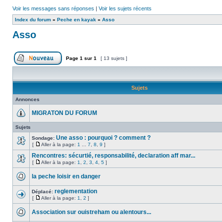
Voir les messages sans réponses
|
Voir les sujets récents
Index du forum
»
Peche en kayak
»
Asso
Asso
Page
1
sur
1
[ 13 sujets ]
Sujets
Annonces
MIGRATON DU FORUM
Sujets
Une asso : pourquoi ? comment ?
Sondage:
[
Aller à la page:
1
...
7
,
8
,
9
]
Rencontres: sécurtié, responsabilité, declaration aff mar...
[
Aller à la page:
1
,
2
,
3
,
4
,
5
]
la peche loisir en danger
reglementation
Déplacé:
[
Aller à la page:
1
,
2
]
Association sur ouistreham ou alentours...