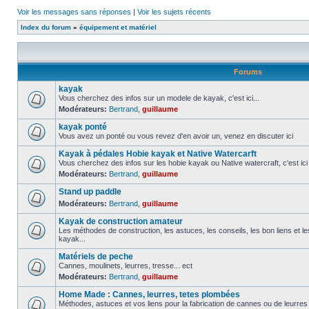
Voir les messages sans réponses
|
Voir les sujets récents
Index du forum
»
équipement et matériel
Forums
kayak
Vous cherchez des infos sur un modele de kayak, c'est ici...
Modérateurs:
Bertrand
,
guillaume
kayak ponté
Vous avez un ponté ou vous revez d'en avoir un, venez en discuter ici
Kayak à pédales Hobie kayak et Native Watercarft
Vous cherchez des infos sur les hobie kayak ou Native watercraft, c'est ici
Modérateurs:
Bertrand
,
guillaume
Stand up paddle
Modérateurs:
Bertrand
,
guillaume
Kayak de construction amateur
Les méthodes de construction, les astuces, les conseils, les bon liens et 
kayak...
Matériels de peche
Cannes, moulinets, leurres, tresse... ect
Modérateurs:
Bertrand
,
guillaume
Home Made : Cannes, leurres, tetes plombées
Méthodes, astuces et vos liens pour la fabrication de cannes ou de leurre