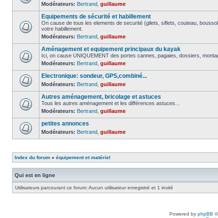
Modérateurs:
Bertrand
,
guillaume
Equipements de sécurité et habillement
On cause de tous les elements de securité (gilets, siflets, couteau, boussol
votre habillement.
Modérateurs:
Bertrand
,
guillaume
Aménagement et equipement principaux du kayak
Ici, on cause UNIQUEMENT des portes cannes, pagaies, dossiers, montage 
Modérateurs:
Bertrand
,
guillaume
Electronique: sondeur, GPS,combiné...
Modérateurs:
Bertrand
,
guillaume
Autres aménagement, bricolage et astuces
Tous les autres aménagement et les différences astuces...
Modérateurs:
Bertrand
,
guillaume
petites annonces
Modérateurs:
Bertrand
,
guillaume
Index du forum
»
équipement et matériel
Qui est en ligne
Utilisateurs parcourant ce forum: Aucun utilisateur enregistré et 1 invité
Powered by
phpBB
©