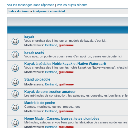
Voir les messages sans réponses
|
Voir les sujets récents
Index du forum
»
équipement et matériel
kayak
Vous cherchez des infos sur un modele de kayak, c'est ici...
Modérateurs:
Bertrand
,
guillaume
kayak ponté
Vous avez un ponté ou vous revez d'en avoir un, venez en discuter ici
Kayak à pédales Hobie kayak et Native Watercarft
Vous cherchez des infos sur les hobie kayak ou Native watercraft, c'est ici
Modérateurs:
Bertrand
,
guillaume
Stand up paddle
Modérateurs:
Bertrand
,
guillaume
Kayak de construction amateur
Les méthodes de construction, les astuces, les conseils, les bon liens et l
Matériels de peche
Cannes, moulinets, leurres, tresse... ect
Modérateurs:
Bertrand
,
guillaume
Home Made : Cannes, leurres, tetes plombées
Méthodes, astuces et vos liens pour la fabrication de cannes ou de leurre
Modérateurs:
Bertrand
,
guillaume