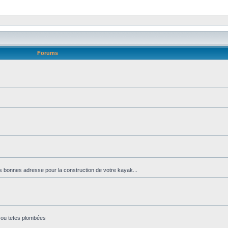
Forums
es bonnes adresse pour la construction de votre kayak...
s ou tetes plombées