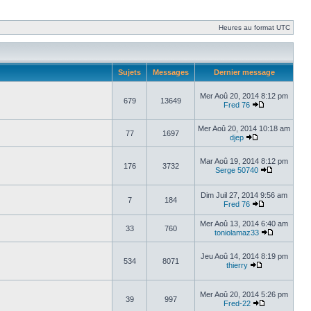
Heures au format UTC
Sujets
Messages
Dernier message
Mer Aoû 20, 2014 8:12 pm
679
13649
Fred 76
Mer Aoû 20, 2014 10:18 am
77
1697
djep
Mar Aoû 19, 2014 8:12 pm
176
3732
Serge 50740
Dim Juil 27, 2014 9:56 am
7
184
Fred 76
Mer Aoû 13, 2014 6:40 am
33
760
toniolamaz33
Jeu Aoû 14, 2014 8:19 pm
534
8071
thierry
Mer Aoû 20, 2014 5:26 pm
39
997
Fred-22