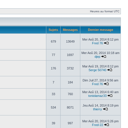
Heures au format UTC
Sujets
Messages
Dernier message
Mer Aoû 20, 2014 8:12 pm
679
13649
Fred 76
Mer Aoû 20, 2014 10:18 am
77
1697
djep
Mar Aoû 19, 2014 8:12 pm
176
3732
Serge 50740
Dim Juil 27, 2014 9:56 am
7
184
Fred 76
Mer Aoû 13, 2014 6:40 am
33
760
toniolamaz33
Jeu Aoû 14, 2014 8:19 pm
534
8071
thierry
Mer Aoû 20, 2014 5:26 pm
39
997
Fred-22