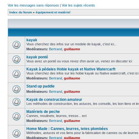
Voir les messages sans réponses
|
Voir les sujets récents
Index du forum
»
équipement et matériel
kayak
Vous cherchez des infos sur un modele de kayak, c'est ici...
Modérateurs:
Bertrand
,
guillaume
kayak ponté
Vous avez un ponté ou vous revez d'en avoir un, venez en discuter ici
Kayak à pédales Hobie kayak et Native Watercarft
Vous cherchez des infos sur les hobie kayak ou Native watercraft, c'est ici
Modérateurs:
Bertrand
,
guillaume
Stand up paddle
Modérateurs:
Bertrand
,
guillaume
Kayak de construction amateur
Les méthodes de construction, les astuces, les conseils, les bon liens et l
Matériels de peche
Cannes, moulinets, leurres, tresse... ect
Modérateurs:
Bertrand
,
guillaume
Home Made : Cannes, leurres, tetes plombées
Méthodes, astuces et vos liens pour la fabrication de cannes ou de leurre
Modérateurs:
Bertrand
,
guillaume