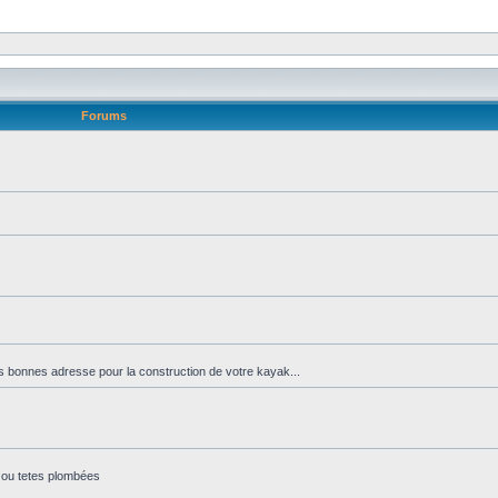
Forums
es bonnes adresse pour la construction de votre kayak...
s ou tetes plombées