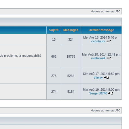
Heures au format UTC
Sujets
Messages
Dernier message
Mer Avr 16, 2014 5:40 pm
13
324
cecetours
Mer Aoû 20, 2014 12:49 pm
de problème, la responsabilité
662
19775
mathieu44
Dim Aoû 17, 2014 5:59 pm
275
5234
thierry
Mar Aoû 19, 2014 8:00 pm
274
5154
Serge 50740
Heures au format UTC