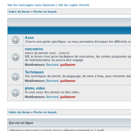
Voir les messages sans réponses
|
Voir les sujets récents
Index du forum
»
Peche en kayak
Asso
J'ouvre une partie specifique, ca nous permettra d'evoquer les différents su
rencontres
marre de pecher seul... c'est ici
NB: le forum n'est qu'un facilitateur de rencontres, les sorties proposées
de l'administrateur ne pourra être engagé.
Modérateurs:
Bertrand
,
guillaume
Techniques
Vos techniques de peche, de pagayage, de mise a l'eau, pour remonter da
Modérateurs:
Bertrand
,
guillaume
photo, video
Si vous avez des photos ou des video...
Modérateurs:
Bertrand
,
guillaume
Index du forum
»
Peche en kayak
Qui est en ligne
Utilisateurs parcourant ce forum: Aucun utilisateur enregistré et 1 invité