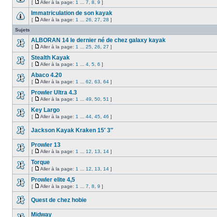
[
Aller à la page:
1
...
7
,
8
,
9
]
Immatriculation de son kayak
[
Aller à la page:
1
...
26
,
27
,
28
]
Sujets
ALBORAN 14 le dernier né de chez galaxy kayak
[
Aller à la page:
1
...
25
,
26
,
27
]
Stealth Kayak
[
Aller à la page:
1
...
4
,
5
,
6
]
Abaco 4.20
[
Aller à la page:
1
...
62
,
63
,
64
]
Prowler Ultra 4.3
[
Aller à la page:
1
...
49
,
50
,
51
]
Key Largo
[
Aller à la page:
1
...
44
,
45
,
46
]
Jackson Kayak Kraken 15′ 3″
Prowler 13
[
Aller à la page:
1
...
12
,
13
,
14
]
Torque
[
Aller à la page:
1
...
12
,
13
,
14
]
Prowler elite 4,5
[
Aller à la page:
1
...
7
,
8
,
9
]
Quest de chez hobie
Midway