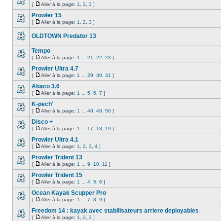
[
Aller à la page:
1
,
2
,
3
]
Prowler 15
[
Aller à la page:
1
,
2
,
3
]
OLDTOWN Predator 13
Tempo
[
Aller à la page:
1
...
21
,
22
,
23
]
Prowler Ultra 4.7
[
Aller à la page:
1
...
29
,
30
,
31
]
Abaco 3.6
[
Aller à la page:
1
...
5
,
6
,
7
]
K-pech'
[
Aller à la page:
1
...
48
,
49
,
50
]
Disco +
[
Aller à la page:
1
...
17
,
18
,
19
]
Prowler Ultra 4.1
[
Aller à la page:
1
,
2
,
3
,
4
]
Prowler Trident 13
[
Aller à la page:
1
...
9
,
10
,
11
]
Prowler Trident 15
[
Aller à la page:
1
...
4
,
5
,
6
]
Ocean Kayak Scupper Pro
[
Aller à la page:
1
...
7
,
8
,
9
]
Freedom 14 : kayak avec stabilisateurs arriere deployables
[
Aller à la page:
1
,
2
,
3
]