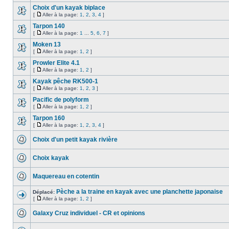
Choix d'un kayak biplace
[
Aller à la page:
1
,
2
,
3
,
4
]
Tarpon 140
[
Aller à la page:
1
...
5
,
6
,
7
]
Moken 13
[
Aller à la page:
1
,
2
]
Prowler Elite 4.1
[
Aller à la page:
1
,
2
]
Kayak pêche RK500-1
[
Aller à la page:
1
,
2
,
3
]
Pacific de polyform
[
Aller à la page:
1
,
2
]
Tarpon 160
[
Aller à la page:
1
,
2
,
3
,
4
]
Choix d'un petit kayak rivière
Choix kayak
Maquereau en cotentin
Pèche a la traine en kayak avec une planchette japonaise
Déplacé:
[
Aller à la page:
1
,
2
]
Galaxy Cruz individuel - CR et opinions