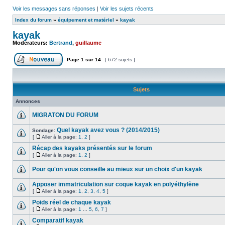
Voir les messages sans réponses
|
Voir les sujets récents
Index du forum
»
équipement et matériel
»
kayak
kayak
Modérateurs:
Bertrand
,
guillaume
Page
1
sur
14
[ 672 sujets ]
Sujets
Annonces
MIGRATON DU FORUM
Quel kayak avez vous ? (2014/2015)
Sondage:
[
Aller à la page:
1
,
2
]
Récap des kayaks présentés sur le forum
[
Aller à la page:
1
,
2
]
Pour qu'on vous conseille au mieux sur un choix d'un kayak
Apposer immatriculation sur coque kayak en polyéthylène
[
Aller à la page:
1
,
2
,
3
,
4
,
5
]
Poids réel de chaque kayak
[
Aller à la page:
1
...
5
,
6
,
7
]
Comparatif kayak