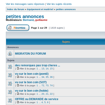
Voir les messages sans réponses
|
Voir les sujets récents
Index du forum
»
équipement et matériel
»
petites annonces
petites annonces
Modérateurs:
Bertrand
,
guillaume
Page
1
sur
29
[ 1416 sujets ]
Sujets
Annonces
MIGRATON DU FORUM
Sujets
des remorques pas trop cheres ...
[
Aller à la page:
1
...
13
,
14
,
15
]
vu sur le bon coin (ponté)
[
Aller à la page:
1
...
34
,
35
,
36
]
vu sur le bon coin (SOT)
[
Aller à la page:
1
...
72
,
73
,
74
]
vu sur le bon coin (hobie)
[
Aller à la page:
1
...
20
,
21
,
22
]
OFFRE ou DEMANDE de service
[
Aller à la page:
1
...
4
,
5
,
6
]