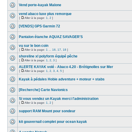
Vend porte-kayak Malone
vend abaco luxe plus remorque
[
Aller à la page:
1
,
2
]
[VENDS] GPS Garmin 72
Pantalon étanche AQUAZ SAVAGER'S
vu sur le bon coin
[
Aller à la page:
1
...
16
,
17
,
18
]
shoreline xl polyform équipé pêche
[
Aller à la page:
1
,
2
,
3
]
ALERTE KAYAK volé - Abaco 4.20 - Brétignolles sur Mer
[
Aller à la page:
1
,
2
,
3
,
4
,
5
]
Kayak à pédales Hobie adventure + moteur + stabs
[Recherche] Carte Navionics
Si vous vendez un Kayak merci l'administration
[
Aller à la page:
1
,
2
]
support RAM Mount pour sondeur
kit gouvernail complet pour ocean kayak