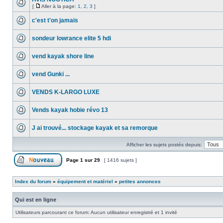
[
Aller à la page:
1
,
2
,
3
]
c'est t'on jamais
sondeur lowrance elite 5 hdi
vend kayak shore line
vend Gunki ...
VENDS K-LARGO LUXE
Vends kayak hobie révo 13
J ai trouvé... stockage kayak et sa remorque
Afficher les sujets postés depuis:
Page
1
sur
29
[ 1416 sujets ]
Index du forum
»
équipement et matériel
»
petites annonces
Qui est en ligne
Utilisateurs parcourant ce forum: Aucun utilisateur enregistré et 1 invité