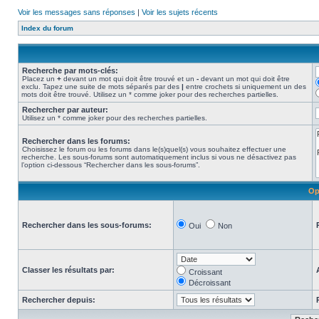
Voir les messages sans réponses
|
Voir les sujets récents
Index du forum
Recherche par mots-clés:
Placez un
+
devant un mot qui doit être trouvé et un
-
devant un mot qui doit être
exclu. Tapez une suite de mots séparés par des
|
entre crochets si uniquement un des
mots doit être trouvé. Utilisez un * comme joker pour des recherches partielles.
Rechercher par auteur:
Utilisez un * comme joker pour des recherches partielles.
Rechercher dans les forums:
Choisissez le forum ou les forums dans le(s)quel(s) vous souhaitez effectuer une
recherche. Les sous-forums sont automatiquement inclus si vous ne désactivez pas
l’option ci-dessous “Rechercher dans les sous-forums”.
Op
Rechercher dans les sous-forums:
Oui
Non
Classer les résultats par:
Croissant
Décroissant
Rechercher depuis: