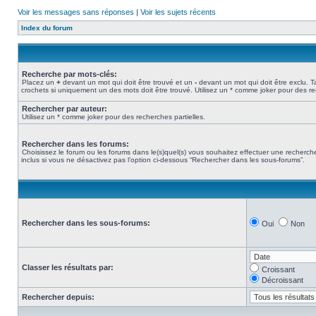
Voir les messages sans réponses
|
Voir les sujets récents
Index du forum
Recherche par mots-clés:
Placez un
+
devant un mot qui doit être trouvé et un
-
devant un mot qui doit être exclu. 
crochets si uniquement un des mots doit être trouvé. Utilisez un * comme joker pour des re
Rechercher par auteur:
Utilisez un * comme joker pour des recherches partielles.
Rechercher dans les forums:
Choisissez le forum ou les forums dans le(s)quel(s) vous souhaitez effectuer une recher
inclus si vous ne désactivez pas l’option ci-dessous “Rechercher dans les sous-forums”.
Rechercher dans les sous-forums:
Oui
Non
Classer les résultats par:
Croissant
Décroissant
Rechercher depuis: