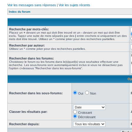
Voir les messages sans réponses
|
Voir les sujets récents
Index du forum
Recherche par mots-clés:
Placez un
+
devant un mot qui doit être trouvé et un
-
devant un mot qui doit être
exclu. Tapez une suite de mots séparés par des
|
entre crochets si uniquement un des
mots doit être trouvé. Utilisez un * comme joker pour des recherches partielles.
Rechercher par auteur:
Utilisez un * comme joker pour des recherches partielles.
Rechercher dans les forums:
Choisissez le forum ou les forums dans le(s)quel(s) vous souhaitez effectuer une
recherche. Les sous-forums sont automatiquement inclus si vous ne désactivez pas
l’option ci-dessous “Rechercher dans les sous-forums”.
Op
Rechercher dans les sous-forums:
Oui
Non
Classer les résultats par:
Croissant
Décroissant
Rechercher depuis: