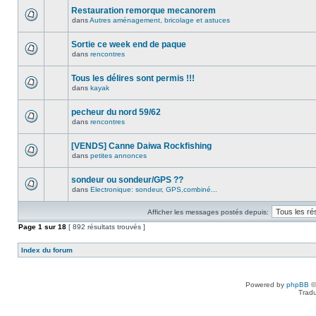
Restauration remorque mecanorem
dans
Autres aménagement, bricolage et astuces
Sortie ce week end de paque
dans
rencontres
Tous les délires sont permis !!!
dans
kayak
pecheur du nord 59/62
dans
rencontres
[VENDS] Canne Daiwa Rockfishing
dans
petites annonces
sondeur ou sondeur/GPS ??
dans
Electronique: sondeur, GPS,combiné...
Afficher les messages postés depuis:
Page
1
sur
18
[ 892 résultats trouvés ]
Index du forum
Powered by
phpBB
©
Tradu