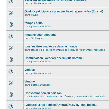
dans
petites annonces
Quel Kayak biplaces pour pêche et promenades (Etretat)
dans
kayak
tempo et duo
dans
petites annonces
mouche pour débutant
dans
Techniques
tous les tires nucléaire dans le monde
dans
Respect de l'environnement : écologie, environnement, resources
Combinaison Lavacore thermique homme
dans
petites annonces
Vendue
dans
petites annonces
Vendue
dans
petites annonces
Consommation du poisson
dans
Respect de l'environnement : écologie, environnement, resources
[Vends]leurres souples OneUp, XLayer, FinS, tubes...
dans
petites annonces