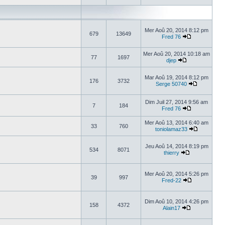
Mer Aoû 20, 2014 8:12 pm
679
13649
Fred 76
Mer Aoû 20, 2014 10:18 am
77
1697
djep
Mar Aoû 19, 2014 8:12 pm
176
3732
Serge 50740
Dim Juil 27, 2014 9:56 am
7
184
Fred 76
Mer Aoû 13, 2014 6:40 am
33
760
toniolamaz33
Jeu Aoû 14, 2014 8:19 pm
534
8071
thierry
Mer Aoû 20, 2014 5:26 pm
39
997
Fred-22
Dim Aoû 10, 2014 4:26 pm
158
4372
Alain17