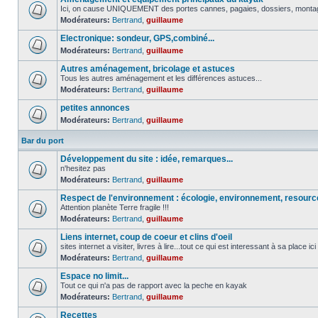
Ici, on cause UNIQUEMENT des portes cannes, pagaies, dossiers, montage 
Modérateurs:
Bertrand
,
guillaume
Electronique: sondeur, GPS,combiné...
Modérateurs:
Bertrand
,
guillaume
Autres aménagement, bricolage et astuces
Tous les autres aménagement et les différences astuces...
Modérateurs:
Bertrand
,
guillaume
petites annonces
Modérateurs:
Bertrand
,
guillaume
Bar du port
Développement du site : idée, remarques...
n'hesitez pas
Modérateurs:
Bertrand
,
guillaume
Respect de l'environnement : écologie, environnement, resour
Attention planète Terre fragile !!!
Modérateurs:
Bertrand
,
guillaume
Liens internet, coup de coeur et clins d'oeil
sites internet a visiter, livres à lire...tout ce qui est interessant à sa place ici
Modérateurs:
Bertrand
,
guillaume
Espace no limit...
Tout ce qui n'a pas de rapport avec la peche en kayak
Modérateurs:
Bertrand
,
guillaume
Recettes