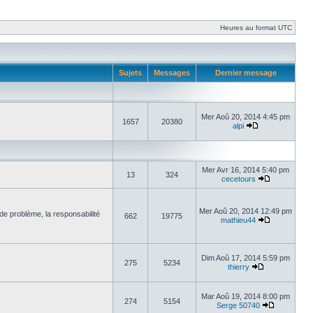
Heures au format UTC
Sujets
Messages
Dernier message
Mer Aoû 20, 2014 4:45 pm
1657
20380
alpi
Mer Avr 16, 2014 5:40 pm
13
324
cecetours
Mer Aoû 20, 2014 12:49 pm
de problème, la responsabilité
662
19775
mathieu44
Dim Aoû 17, 2014 5:59 pm
275
5234
thierry
Mar Aoû 19, 2014 8:00 pm
274
5154
Serge 50740