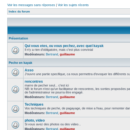
Voir les messages sans réponses
|
Voir les sujets récents
Index du forum
Présentation
Qui vous etes, ou vous pechez, avec quel kayak
Il n'y a rien d'obligatoire, mais c'est plus convivial
Modérateurs:
Bertrand
,
guillaume
Peche en kayak
Asso
J'ouvre une partie specifique, ca nous permettra d'evoquer les différents su
rencontres
marre de pecher seul... c'est ici
NB: le forum n'est qu'un facilitateur de rencontres, les sorties proposées
de l'administrateur ne pourra être engagé.
Modérateurs:
Bertrand
,
guillaume
Techniques
Vos techniques de peche, de pagayage, de mise a l'eau, pour remonter da
Modérateurs:
Bertrand
,
guillaume
photo, video
Si vous avez des photos ou des video...
Modérateurs:
Bertrand
,
guillaume