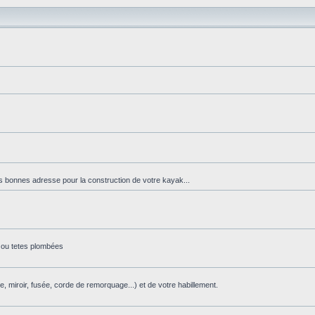
es bonnes adresse pour la construction de votre kayak...
s ou tetes plombées
e, miroir, fusée, corde de remorquage...) et de votre habillement.