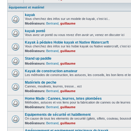
équipement et matériel
kayak
Vous cherchez des infos sur un modele de kayak, c'est ici...
Modérateurs:
Bertrand
,
guillaume
kayak ponté
Vous avez un ponté ou vous revez d'en avoir un, venez en discuter ici
Kayak à pédales Hobie kayak et Native Watercarft
Vous cherchez des infos sur les hobie kayak ou Native watercraft, c'est ici
Modérateurs:
Bertrand
,
guillaume
Stand up paddle
Modérateurs:
Bertrand
,
guillaume
Kayak de construction amateur
Les méthodes de construction, les astuces, les conseils, les bon liens et l
Matériels de peche
Cannes, moulinets, leurres, tresse... ect
Modérateurs:
Bertrand
,
guillaume
Home Made : Cannes, leurres, tetes plombées
Méthodes, astuces et vos liens pour la fabrication de cannes ou de leurre
Modérateurs:
Bertrand
,
guillaume
Equipements de sécurité et habillement
On cause de tous les elements de securité (gilets, siflets, couteau, boussol
Modérateurs:
Bertrand
,
guillaume
Aménagement et equipement principaux du kayak