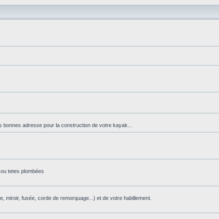
es bonnes adresse pour la construction de votre kayak...
s ou tetes plombées
e, miroir, fusée, corde de remorquage...) et de votre habillement.