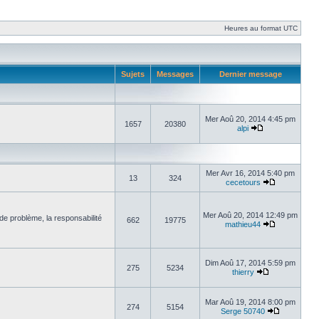
Heures au format UTC
Sujets
Messages
Dernier message
Mer Aoû 20, 2014 4:45 pm
1657
20380
alpi
Mer Avr 16, 2014 5:40 pm
13
324
cecetours
Mer Aoû 20, 2014 12:49 pm
de problème, la responsabilité
662
19775
mathieu44
Dim Aoû 17, 2014 5:59 pm
275
5234
thierry
Mar Aoû 19, 2014 8:00 pm
274
5154
Serge 50740