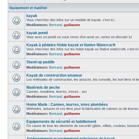
équipement et matériel
kayak
Vous cherchez des infos sur un modele de kayak, c'est ici...
Modérateurs:
Bertrand
,
guillaume
kayak ponté
Vous avez un ponté ou vous revez d'en avoir un, venez en discuter ici
Kayak à pédales Hobie kayak et Native Watercarft
Vous cherchez des infos sur les hobie kayak ou Native watercraft, c'est ici
Modérateurs:
Bertrand
,
guillaume
Stand up paddle
Modérateurs:
Bertrand
,
guillaume
Kayak de construction amateur
Les méthodes de construction, les astuces, les conseils, les bon liens et l
Matériels de peche
Cannes, moulinets, leurres, tresse... ect
Modérateurs:
Bertrand
,
guillaume
Home Made : Cannes, leurres, tetes plombées
Méthodes, astuces et vos liens pour la fabrication de cannes ou de leurre
Modérateurs:
Bertrand
,
guillaume
Equipements de sécurité et habillement
On cause de tous les elements de securité (gilets, siflets, couteau, boussol
Modérateurs:
Bertrand
,
guillaume
Aménagement et equipement principaux du kayak