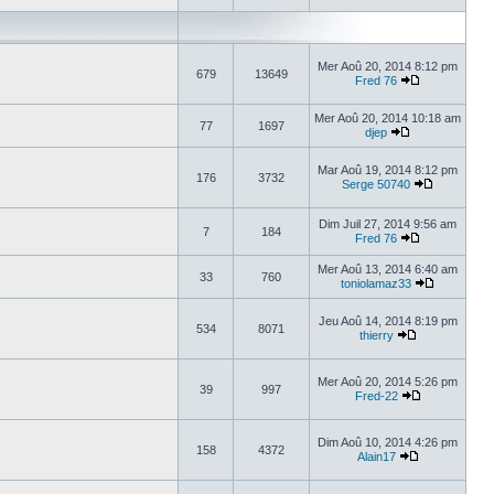
Mer Aoû 20, 2014 8:12 pm
679
13649
Fred 76
Mer Aoû 20, 2014 10:18 am
77
1697
djep
Mar Aoû 19, 2014 8:12 pm
176
3732
Serge 50740
Dim Juil 27, 2014 9:56 am
7
184
Fred 76
Mer Aoû 13, 2014 6:40 am
33
760
toniolamaz33
Jeu Aoû 14, 2014 8:19 pm
534
8071
thierry
Mer Aoû 20, 2014 5:26 pm
39
997
Fred-22
Dim Aoû 10, 2014 4:26 pm
158
4372
Alain17