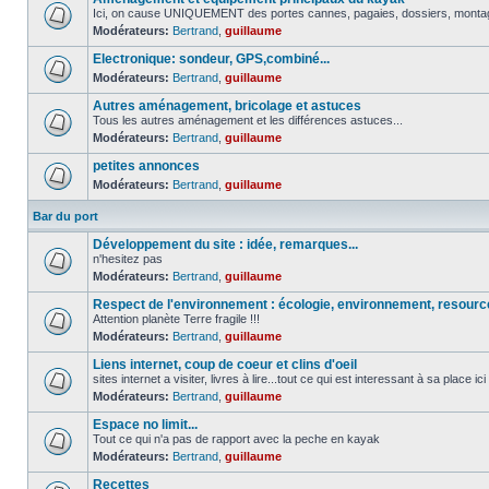
Ici, on cause UNIQUEMENT des portes cannes, pagaies, dossiers, montage 
Modérateurs:
Bertrand
,
guillaume
Electronique: sondeur, GPS,combiné...
Modérateurs:
Bertrand
,
guillaume
Autres aménagement, bricolage et astuces
Tous les autres aménagement et les différences astuces...
Modérateurs:
Bertrand
,
guillaume
petites annonces
Modérateurs:
Bertrand
,
guillaume
Bar du port
Développement du site : idée, remarques...
n'hesitez pas
Modérateurs:
Bertrand
,
guillaume
Respect de l'environnement : écologie, environnement, resour
Attention planète Terre fragile !!!
Modérateurs:
Bertrand
,
guillaume
Liens internet, coup de coeur et clins d'oeil
sites internet a visiter, livres à lire...tout ce qui est interessant à sa place ici
Modérateurs:
Bertrand
,
guillaume
Espace no limit...
Tout ce qui n'a pas de rapport avec la peche en kayak
Modérateurs:
Bertrand
,
guillaume
Recettes