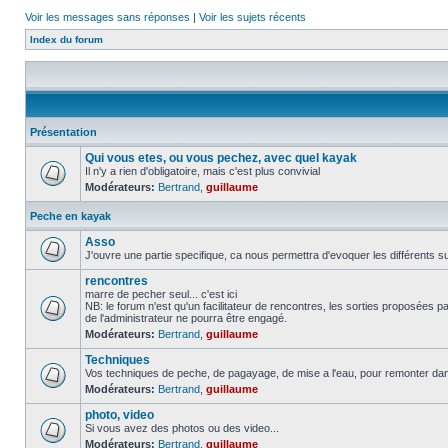
Voir les messages sans réponses
|
Voir les sujets récents
Index du forum
Présentation
Qui vous etes, ou vous pechez, avec quel kayak
Il n'y a rien d'obligatoire, mais c'est plus convivial
Modérateurs:
Bertrand
,
guillaume
Peche en kayak
Asso
J'ouvre une partie specifique, ca nous permettra d'evoquer les différents su
rencontres
marre de pecher seul... c'est ici
NB: le forum n'est qu'un facilitateur de rencontres, les sorties proposées
de l'administrateur ne pourra être engagé.
Modérateurs:
Bertrand
,
guillaume
Techniques
Vos techniques de peche, de pagayage, de mise a l'eau, pour remonter da
Modérateurs:
Bertrand
,
guillaume
photo, video
Si vous avez des photos ou des video...
Modérateurs:
Bertrand
,
guillaume