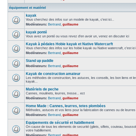
équipement et matériel
kayak
Vous cherchez des infos sur un modele de kayak, c'est ici...
Modérateurs:
Bertrand
,
guillaume
kayak ponté
Vous avez un ponté ou vous revez d'en avoir un, venez en discuter ici
Kayak à pédales Hobie kayak et Native Watercarft
Vous cherchez des infos sur les hobie kayak ou Native watercraft, c'est ici
Modérateurs:
Bertrand
,
guillaume
Stand up paddle
Modérateurs:
Bertrand
,
guillaume
Kayak de construction amateur
Les méthodes de construction, les astuces, les conseils, les bon liens et 
kayak...
Matériels de peche
Cannes, moulinets, leurres, tresse... ect
Modérateurs:
Bertrand
,
guillaume
Home Made : Cannes, leurres, tetes plombées
Méthodes, astuces et vos liens pour la fabrication de cannes ou de leurre
Modérateurs:
Bertrand
,
guillaume
Equipements de sécurité et habillement
On cause de tous les elements de securité (gilets, siflets, couteau, boussol
votre habillement.
Modérateurs:
Bertrand
,
guillaume