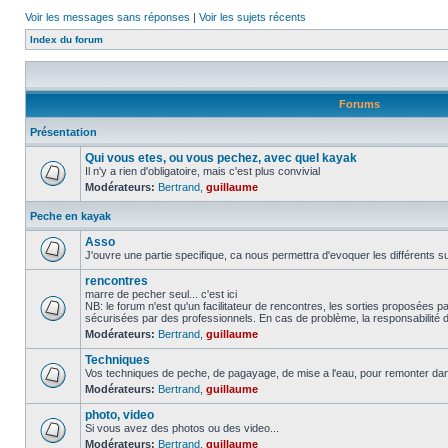
Voir les messages sans réponses
|
Voir les sujets récents
Index du forum
Forums
Présentation
Qui vous etes, ou vous pechez, avec quel kayak
Il n'y a rien d'obligatoire, mais c'est plus convivial
Modérateurs:
Bertrand
,
guillaume
Peche en kayak
Asso
J'ouvre une partie specifique, ca nous permettra d'evoquer les différents su
rencontres
marre de pecher seul... c'est ici
NB: le forum n'est qu'un facilitateur de rencontres, les sorties proposées
sécurisées par des professionnels. En cas de problème, la responsabilité d
Modérateurs:
Bertrand
,
guillaume
Techniques
Vos techniques de peche, de pagayage, de mise a l'eau, pour remonter da
Modérateurs:
Bertrand
,
guillaume
photo, video
Si vous avez des photos ou des video...
Modérateurs:
Bertrand
,
guillaume