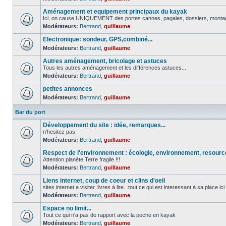
Aménagement et equipement principaux du kayak
Ici, on cause UNIQUEMENT des portes cannes, pagaies, dossiers, montage 
Modérateurs:
Bertrand
,
guillaume
Electronique: sondeur, GPS,combiné...
Modérateurs:
Bertrand
,
guillaume
Autres aménagement, bricolage et astuces
Tous les autres aménagement et les différences astuces...
Modérateurs:
Bertrand
,
guillaume
petites annonces
Modérateurs:
Bertrand
,
guillaume
Bar du port
Développement du site : idée, remarques...
n'hesitez pas
Modérateurs:
Bertrand
,
guillaume
Respect de l'environnement : écologie, environnement, resour
Attention planète Terre fragile !!!
Modérateurs:
Bertrand
,
guillaume
Liens internet, coup de coeur et clins d'oeil
sites internet a visiter, livres à lire...tout ce qui est interessant à sa place ici
Modérateurs:
Bertrand
,
guillaume
Espace no limit...
Tout ce qui n'a pas de rapport avec la peche en kayak
Modérateurs:
Bertrand
,
guillaume