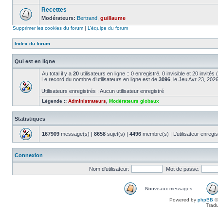
Recettes
Modérateurs:
Bertrand
,
guillaume
Supprimer les cookies du forum
|
L’équipe du forum
Index du forum
Qui est en ligne
Au total il y a
20
utilisateurs en ligne :: 0 enregistré, 0 invisible et 20 invité
Le record du nombre d’utilisateurs en ligne est de
3096
, le Jeu Avr 23, 202
Utilisateurs enregistrés : Aucun utilisateur enregistré
Légende ::
Administrateurs
,
Modérateurs globaux
Statistiques
167909
message(s) |
8658
sujet(s) |
4496
membre(s) | L’utilisateur enregis
Connexion
Nom d’utilisateur:
Mot de passe:
Nouveaux messages
Powered by
phpBB
©
Tradu