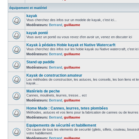
équipement et matériel
kayak
Vous cherchez des infos sur un modele de kayak, c'est ici...
Modérateurs:
Bertrand
,
guillaume
kayak ponté
Vous avez un ponté ou vous revez d'en avoir un, venez en discuter ici
Kayak à pédales Hobie kayak et Native Watercarft
Vous cherchez des infos sur les hobie kayak ou Native watercraft, c'est ici
Modérateurs:
Bertrand
,
guillaume
Stand up paddle
Modérateurs:
Bertrand
,
guillaume
Kayak de construction amateur
Les méthodes de construction, les astuces, les conseils, les bon liens et 
kayak...
Matériels de peche
Cannes, moulinets, leurres, tresse... ect
Modérateurs:
Bertrand
,
guillaume
Home Made : Cannes, leurres, tetes plombées
Méthodes, astuces et vos liens pour la fabrication de cannes ou de leurre
Modérateurs:
Bertrand
,
guillaume
Equipements de sécurité et habillement
On cause de tous les elements de securité (gilets, siflets, couteau, boussol
votre habillement.
Modérateurs:
Bertrand
,
guillaume