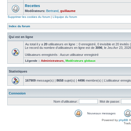
Recettes
Modérateurs:
Bertrand
,
guillaume
Supprimer les cookies du forum
|
L’équipe du forum
Index du forum
Qui est en ligne
Au total il y a
20
utilisateurs en ligne :: 0 enregistré, 0 invisible et 20 invité
Le record du nombre d’utilisateurs en ligne est de
3096
, le Jeu Avr 23, 202
Utilisateurs enregistrés : Aucun utilisateur enregistré
Légende ::
Administrateurs
,
Modérateurs globaux
Statistiques
167909
message(s) |
8658
sujet(s) |
4496
membre(s) | L’utilisateur enregis
Connexion
Nom d’utilisateur:
Mot de passe:
Nouveaux messages
Powered by
phpBB
©
Tradu