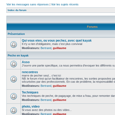
Voir les messages sans réponses
|
Voir les sujets récents
Index du forum
Forums
Présentation
Qui vous etes, ou vous pechez, avec quel kayak
Il n'y a rien d'obligatoire, mais c'est plus convivial
Modérateurs:
Bertrand
,
guillaume
Peche en kayak
Asso
J'ouvre une partie specifique, ca nous permettra d'evoquer les différents su
rencontres
marre de pecher seul... c'est ici
NB: le forum n'est qu'un facilitateur de rencontres, les sorties proposées
sécurisées par des professionnels. En cas de problème, la responsabilité d
Modérateurs:
Bertrand
,
guillaume
Techniques
Vos techniques de peche, de pagayage, de mise a l'eau, pour remonter da
Modérateurs:
Bertrand
,
guillaume
photo, video
Si vous avez des photos ou des video...
Modérateurs:
Bertrand
,
guillaume