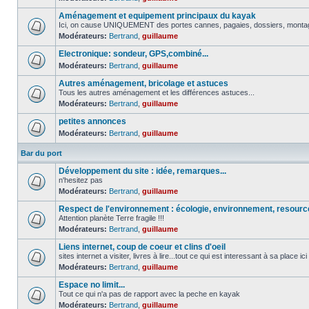
Aménagement et equipement principaux du kayak
Ici, on cause UNIQUEMENT des portes cannes, pagaies, dossiers, montage 
Modérateurs:
Bertrand
,
guillaume
Electronique: sondeur, GPS,combiné...
Modérateurs:
Bertrand
,
guillaume
Autres aménagement, bricolage et astuces
Tous les autres aménagement et les différences astuces...
Modérateurs:
Bertrand
,
guillaume
petites annonces
Modérateurs:
Bertrand
,
guillaume
Bar du port
Développement du site : idée, remarques...
n'hesitez pas
Modérateurs:
Bertrand
,
guillaume
Respect de l'environnement : écologie, environnement, resour
Attention planète Terre fragile !!!
Modérateurs:
Bertrand
,
guillaume
Liens internet, coup de coeur et clins d'oeil
sites internet a visiter, livres à lire...tout ce qui est interessant à sa place ici
Modérateurs:
Bertrand
,
guillaume
Espace no limit...
Tout ce qui n'a pas de rapport avec la peche en kayak
Modérateurs:
Bertrand
,
guillaume