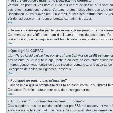
» Je suis enregistré mais je ne peux pas me connecter!
Vérifiez, en premier, vos nom d’utilisateur et mot de passe. S’ils sont co
suivre les instructions reçues. Certains forums nécessitent que toute no
l’inscription. Si vous avez reçu un e-mail, suivez ses instructions. Si vo
sûr de l’adresse e-mail fournie, contactez l’administrateur.
Haut
» Je me suis enregistré par le passé mais je ne peux plus me conne
Commencez par vérifier vos nom d’utilisateur et mot de passe dans l’e-mai
courant de supprimer régulièrement les utilisateurs ne postant pas pour r
Haut
» Que signifie COPPA?
COPPA (ou
Child Online Privacy and Protection Act
de 1998) est une loi
des parents (ou d’un tuteur légal) pour la collecte de ces informations 
Internet auquel vous tentez de vous inscrire, demandez une assistance lé
l’exception de celles soulignées ci-dessous.
Haut
» Pourquoi ne puis-je pas m’inscrire?
Il est possible que le propriétaire du site ait banni votre IP ou interdit 
Contactez l’administrateur pour plus de renseignements.
Haut
» A quoi sert “Supprimer les cookies du forum”?
Cela supprime tous les cookies créés par phpBB3 qui conservent votre ide
si cela a été activé par l’administrateur. Si vous avez des problèmes d