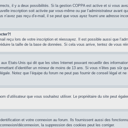
rrects, il y a deux possibilités. Si la gestion COPPA est active et si vous ave
uvelle inscription soit activée par vous-même ou par l’administrateur avant q
us n’avez pas reçu d’e-mail, il se peut que vous ayez fourni une adresse incorre
cter?!
l reçu lors de votre inscription et réessayez. Il est possible aussi que l’adm
éduire la taille de la base de données. Si cela vous arrive, tentez de vous réi
 aux Etats-Unis qui dit que les sites Internet pouvant recueillir des informa
permettant d’identifier un mineur de moins de 13 ans. Si vous n’êtes pas sûr q
gale. Notez que l’équipe du forum ne peut pas fournir de conseil légal et ne 
le nom d’utilisateur que vous souhaitez utiliser. Le propriétaire du site peut ég
ntification et votre connexion au forum. Ils fournissent aussi des fonctionna
e connexion/déconnexion, la suppression des cookies peut les corriger.