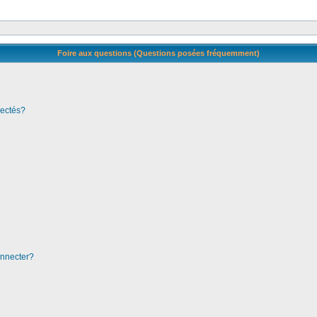
Foire aux questions (Questions posées fréquemment)
nectés?
onnecter?